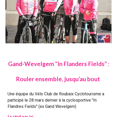
Gand-Wevelgem “In Flanders Fields” :
R
ouler ensemble, jusqu’au bout
Une équipe du Vélo Club de Roubaix Cyclotourisme a
participé le 28 mars dernier à la cyclosportive "In
Flandres Fields" (ex Gand Wevelgem)
Le récit par ici