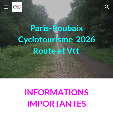
Skip to main content
Skip to navigation
Paris-Roubaix
Cyclotourisme 2026
Route et Vtt
INFORMATIONS
IMPORTANTES