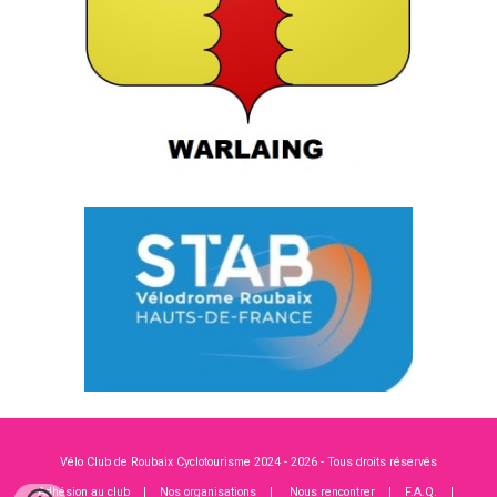
Vélo Club de Roubaix Cyclotourisme 2024 - 2026 - Tous droits réservés
Adhésion au club
|
Nos organisations
|
Nous rencontrer
|
F.A.Q.
|