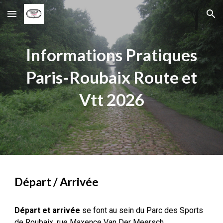
Skip to main content
Skip to navigation
Informations Pratiques
Paris-Roubaix
Route et
Vtt 2026
Départ / Arrivée
D
épart et arrivée
se font au sein du Parc des Sports
de Roubaix, rue Maxence Van Der Meersch.